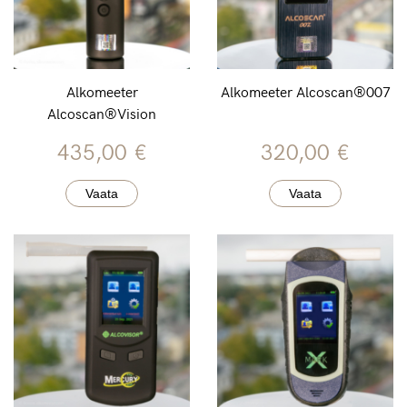
Alkomeeter
Alkomeeter Alcoscan®007
Alcoscan®Vision
435,00
€
320,00
€
Vaata
Vaata