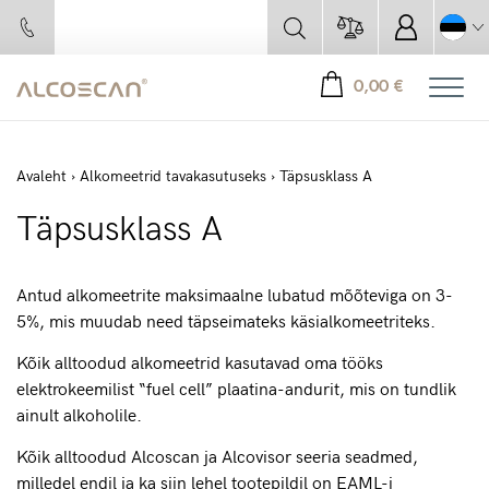
0,00
€
Avaleht
›
Alkomeetrid tavakasutuseks
› Täpsusklass A
Täpsusklass A
Antud alkomeetrite maksimaalne lubatud mõõteviga on 3-
5%, mis muudab need täpseimateks käsialkomeetriteks.
Kõik alltoodud alkomeetrid kasutavad oma tööks
elektrokeemilist “fuel cell” plaatina-andurit, mis on tundlik
ainult alkoholile.
Kõik alltoodud Alcoscan ja Alcovisor seeria seadmed,
milledel endil ja ka siin lehel tootepildil on
EAML
-i