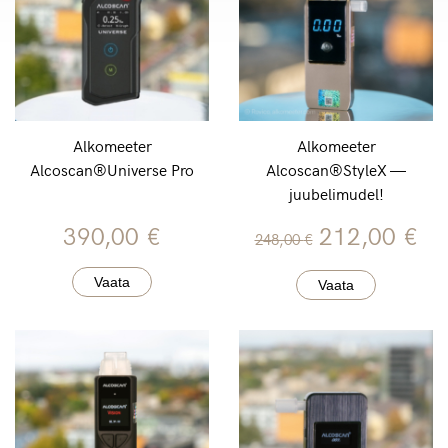
Alkomeeter
Alkomeeter
Alcoscan®Universe Pro
Alcoscan®StyleX —
juubelimudel!
Algne
Pr
390,00
€
212,00
€
248,00
€
hind
hi
Vaata
Vaata
oli:
on
248,00 €.
21