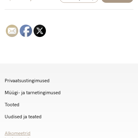
hind
hind
oli:
on:
30,00 €.
27,45 €.
Privaatsustingimused
Müügi- ja tarnetingimused
Tooted
Uudised ja teated
Alkomeetrid