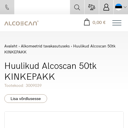
0,00
€
Avaleht
›
Alkomeetrid tavakasutuseks
› Huulikud Alcoscan 50tk
KINKEPAKK
Huulikud Alcoscan 50tk
KINKEPAKK
Tootekood: 3009039
Lisa võrdlusesse