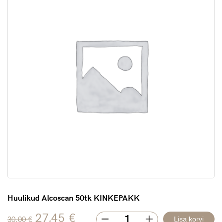
Huulikud Alcoscan 50tk KINKEPAKK
Algne
Praegune
27,45
€
Quantity
30,00
€
Lisa korvi