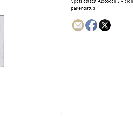
Spetsiaalselt Alcoscan®Visioni
pakendatud.