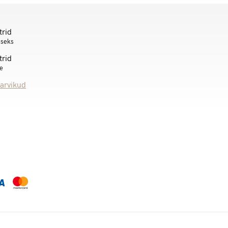
trid
useks
trid
le
tarvikud