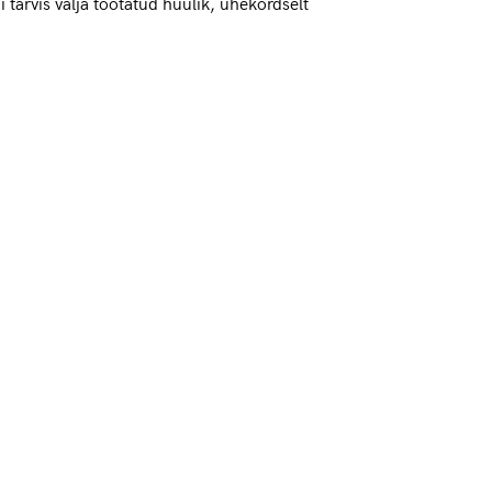
 tarvis välja töötatud huulik, ühekordselt