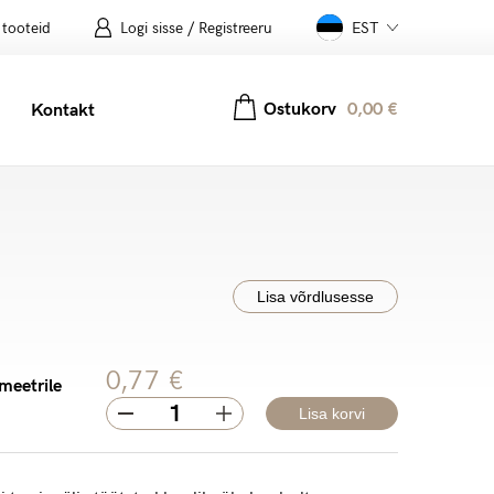
 tooteid
Logi sisse / Registreeru
EST
Ostukorv
0,00
€
Kontakt
Lisa võrdlusesse
0,77
€
meetrile
Quantity
Lisa korvi