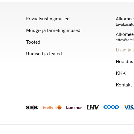
Privaatsustingimused
Alkomee
tavakasut
Müügi- ja tarnetingimused
Alkomee
ettevõtete
Tooted
Lisad ja 
Uudised ja teated
Hooldus
KKK
Kontakt