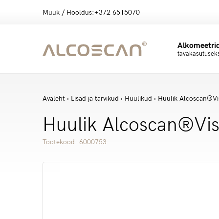
Müük / Hooldus:
+372 6515070
Alkomeetri
tavakasutusek
Avaleht
›
Lisad ja tarvikud
›
Huulikud
› Huulik Alcoscan®Vis
Huulik Alcoscan®Visi
Tootekood: 6000753