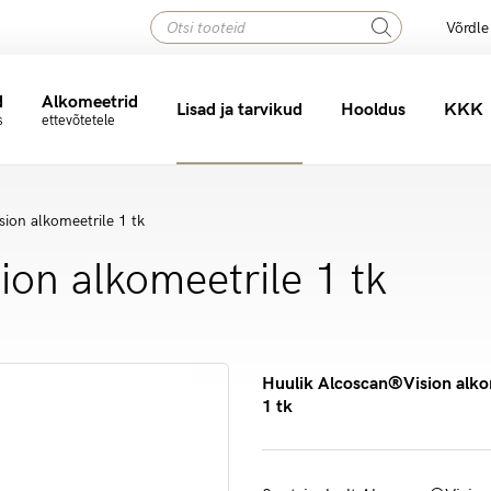
Products
Võrdle
search
d
Alkomeetrid
Lisad ja tarvikud
Hooldus
KKK
s
ettevõtetele
Huulikud alkomeetritele
ion alkomeetrile 1 tk
on alkomeetrile 1 tk
Huulik Alcoscan®Vision alko
1 tk