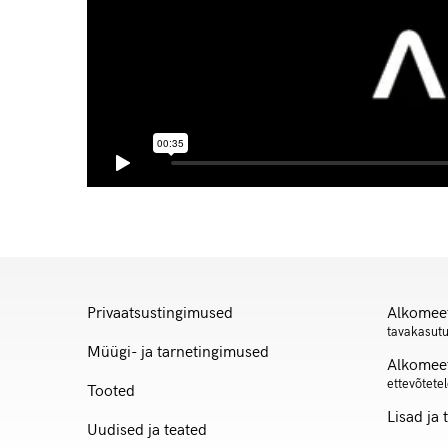
Privaatsustingimused
Alkomee
tavakasut
Müügi- ja tarnetingimused
Alkomee
ettevõtete
Tooted
Lisad ja 
Uudised ja teated