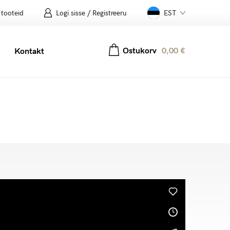
 tooteid
Logi sisse / Registreeru
EST
Ostukorv
0,00
€
Kontakt