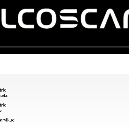
trid
useks
trid
le
tarvikud