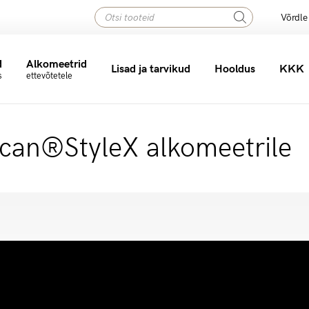
Products
Võrdle
search
d
Alkomeetrid
Lisad ja tarvikud
Hooldus
KKK
s
ettevõtetele
Huulikud alkomeetritele
can®StyleX alkomeetrile